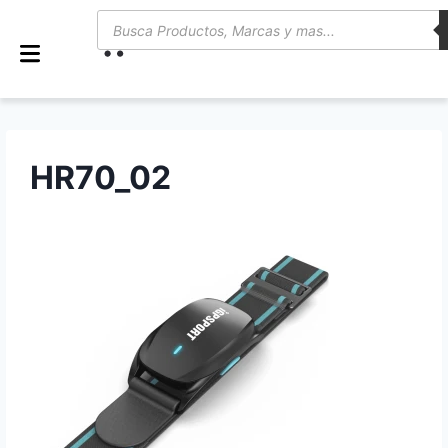
0
HR70_02