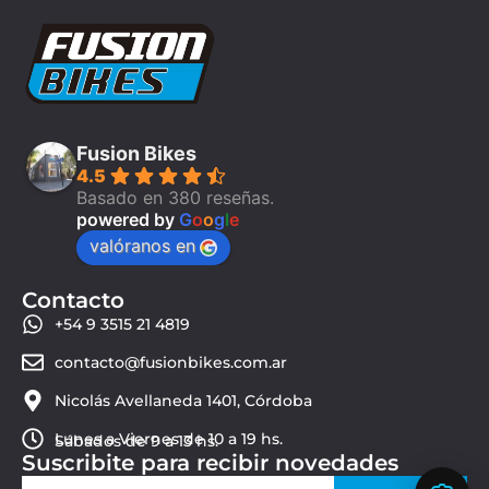
Fusion Bikes
4.5
Basado en 380 reseñas.
powered by
G
o
o
g
l
e
valóranos en
Contacto
+54 9 3515 21 4819
contacto@fusionbikes.com.ar
Nicolás Avellaneda 1401, Córdoba
Lunes a Viernes de 10 a 19 hs.
Sábados de 9 a 13 hs.
Suscribite para recibir novedades