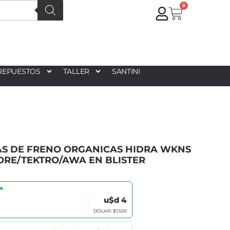
0
REPUESTOS
TALLER
SANTINI
LAS DE FRENO ORGANICAS HIDRA WKNS
ORE/TEKTRO/AWA EN BLISTER
IA
u$d 4
DÓLAR: $1.520