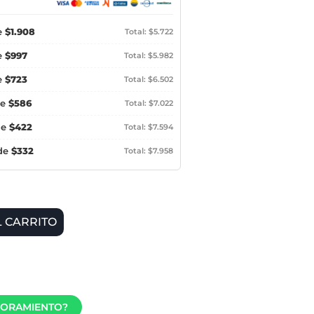
e
$1.908
Total: $5.722
e
$997
Total: $5.982
e
$723
Total: $6.502
de
$586
Total: $7.022
de
$422
Total: $7.594
 de
$332
Total: $7.958
L CARRITO
SORAMIENTO?