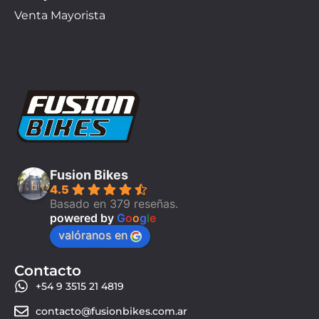
Venta Mayorista
Fusion Bikes
4.5
Basado en 379 reseñas.
powered by
G
o
o
g
l
e
valóranos en
Contacto
+54 9 3515 21 4819
contacto@fusionbikes.com.ar