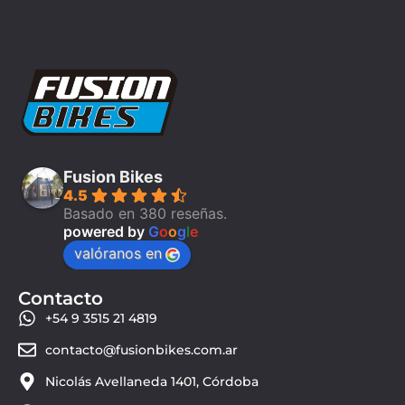
Fusion Bikes
4.5
Basado en 380 reseñas.
powered by
G
o
o
g
l
e
valóranos en
Contacto
+54 9 3515 21 4819
contacto@fusionbikes.com.ar
Nicolás Avellaneda 1401, Córdoba