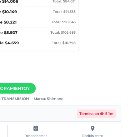
e
$14.006
Total: $84.031
e
$10.149
Total: $91.338
de
$8.221
Total: $98.645
de
$5.927
Total: $106.683
 de
$4.659
Total: $111.798
SORAMIENTO?
:
TRANSMISIÓN
Marca:
Shimano
Termina en
4h 51m
Despachamos
Recibís entre