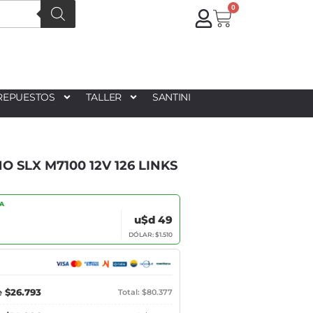
0
REPUESTOS
TALLER
SANTINI
 SLX M7100 12V 126 LINKS
IA
u$d 49
DÓLAR: $1.510
e
$26.793
Total: $80.377