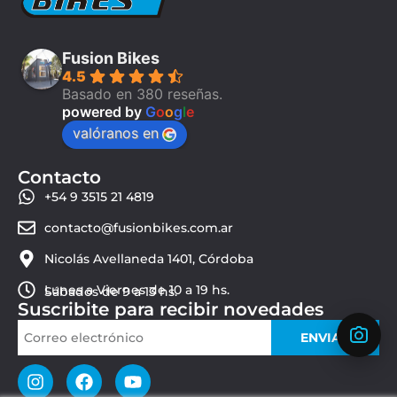
Fusion Bikes
4.5
Basado en 380 reseñas.
powered by
G
o
o
g
l
e
valóranos en
Contacto
+54 9 3515 21 4819
contacto@fusionbikes.com.ar
Nicolás Avellaneda 1401, Córdoba
Lunes a Viernes de 10 a 19 hs.
Sábados de 9 a 13 hs.
Suscribite para recibir novedades
ENVIAR