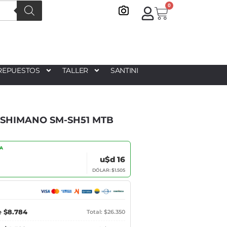
0
REPUESTOS
TALLER
SANTINI
 SHIMANO SM-SH51 MTB
IA
u$d 16
DÓLAR: $1.505
e
$8.784
Total: $26.350