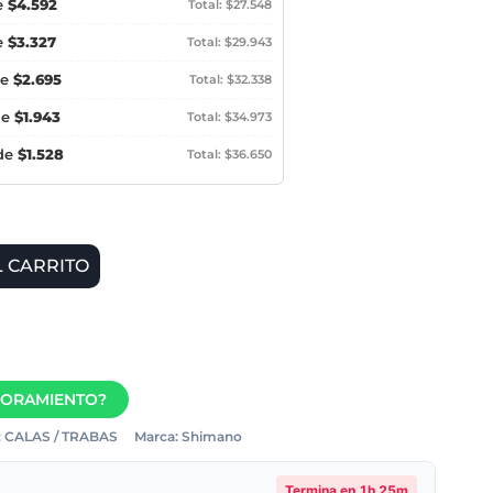
e
$4.592
Total: $27.548
e
$3.327
Total: $29.943
de
$2.695
Total: $32.338
de
$1.943
Total: $34.973
 de
$1.528
Total: $36.650
L CARRITO
SORAMIENTO?
:
CALAS / TRABAS
Marca:
Shimano
Termina en
1h 25m