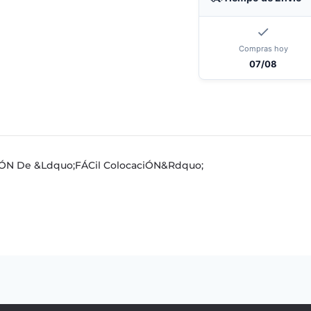
Compras hoy
07/08
iÓN De &Ldquo;FÁCil ColocaciÓN&Rdquo;