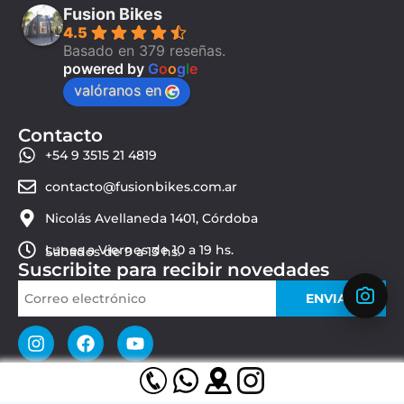
Fusion Bikes
4.5
Basado en 379 reseñas.
powered by
G
o
o
g
l
e
valóranos en
Contacto
+54 9 3515 21 4819
contacto@fusionbikes.com.ar
Nicolás Avellaneda 1401, Córdoba
Lunes a Viernes de 10 a 19 hs.
Sábados de 9 a 13 hs.
Suscribite para recibir novedades
ENVIAR
© 2026 Fusion Bikes