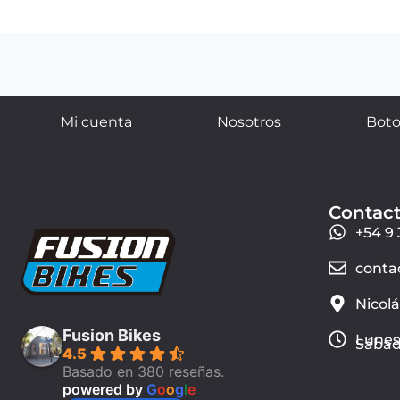
Mi cuenta
Nosotros
Boto
Contac
+54 9 
conta
Nicol
Fusion Bikes
Lunes 
Sábado
4.5
Basado en 380 reseñas.
powered by
G
o
o
g
l
e