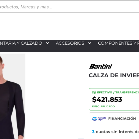
NTARIA Y CALZADO
ACCESORIOS
COMPONENTES Y 
CALZA DE INVIE
EFECTIVO / TRANSFERENC
$421.853
DESC. APLICADO
FINANCIACIÓN
3
cuotas sin Interés d