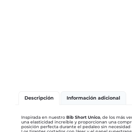
Descripción
Información adicional
Inspirada en nuestro
Bib Short Unico
, de los más ve
una elasticidad increíble y proporcionan una compre
posición perfecta durante el pedaleo sin necesidad d
Los tirantes cortados con láser y el panel supertrans