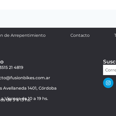
n de Arrepentimiento
Contacto
to
Susc
3515 21 4819
cto@fusionbikes.com.ar
ás Avellaneda 1401, Córdoba
a Viernes de 10 a 19 hs.
s de 9 a 13 hs.