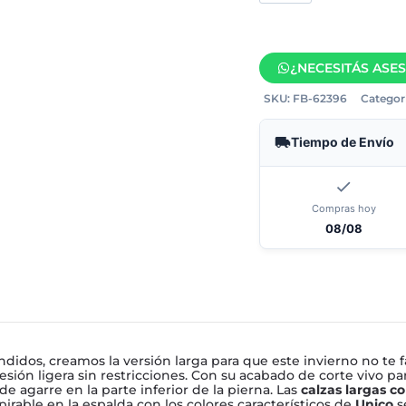
¿NECESITÁS ASE
SKU:
FB-62396
Categorí
Tiempo de Envío
Compras hoy
08/08
ndidos, creamos la versión larga para que este invierno no te fa
sión ligera sin restricciones. Con su acabado de corte vivo pa
e agarre en la parte inferior de la pierna. Las
calzas largas co
pirable en la espalda con los colores característicos de
Unico
s