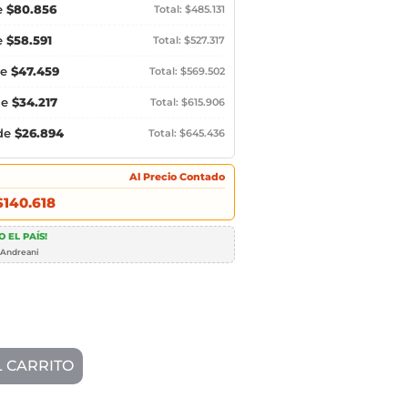
e
$80.856
Total: $485.131
e
$58.591
Total: $527.317
de
$47.459
Total: $569.502
de
$34.217
Total: $615.906
 de
$26.894
Total: $645.436
Al Precio Contado
$140.618
 EL PAÍS!
 Andreani
L CARRITO