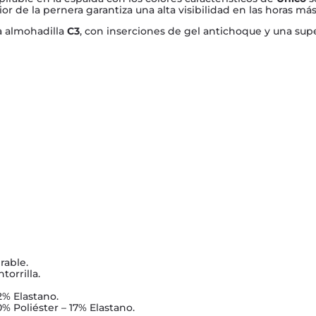
rior de la pernera garantiza una alta visibilidad en las horas más
a almohadilla
C3
, con inserciones de gel antichoque y una su
rable.
torrilla.
2% Elastano.
% Poliéster – 17% Elastano.