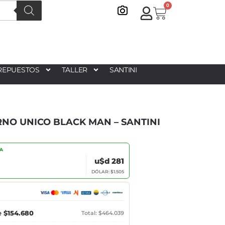
0
REPUESTOS
TALLER
SANTINI
RNO UNICO BLACK MAN – SANTINI
IA
u$d 281
DÓLAR: $1.505
e
$154.680
Total: $464.039