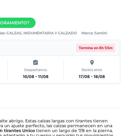
SORAMIENTO?
as:
CALZAS
,
INDUMENTARIA Y CALZADO
Marca:
Santini
Termina en
6h 55m
Despachamos
Recibís entre
10/08 - 11/08
17/08 - 18/08
lte abrigo. Estas calzas largas con tirantes tienen
ra un ajuste perfecto, las calzas permanecen en una
n tirantes Unico
tienen un largo de 7/8 en la pierna.
e adaptarán a tu cuerpo y seguirán tus movimientos.