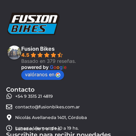
Fusion Bikes
4.5
Basado en 379 reseñas.
powered by
G
o
o
g
l
e
valóranos en
Contacto
+54 9 3515 21 4819
contacto@fusionbikes.com.ar
Nicolás Avellaneda 1401, Córdoba
Lunes a Viernes de 10 a 19 hs.
Sábados de 9 a 13 hs.
Suscribite para recibir novedades