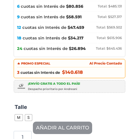
6
cuotas sin Interés de
$80.856
Total: $485.131
9
cuotas sin Interés de
$58.591
Total: $527.317
12
cuotas sin Interés de
$47.459
Total: $569.502
18
cuotas sin Interés de
$34.217
Total: $615.906
24
cuotas sin Interés de
$26.894
Total: $645.436
🔥 PROMO ESPECIAL
Al Precio Contado
$140.618
3
cuotas sin Interés de
¡ENVÍO GRATIS A TODO EL PAÍS!
Despacho prioritario por Andreani
Talle
M
S
AÑADIR AL CARRITO