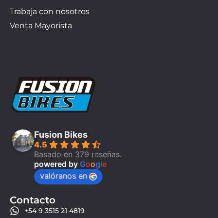
Trabaja con nosotros
Venta Mayorista
Fusion Bikes
4.5
Basado en 379 reseñas.
powered by
G
o
o
g
l
e
valóranos en
Contacto
+54 9 3515 21 4819