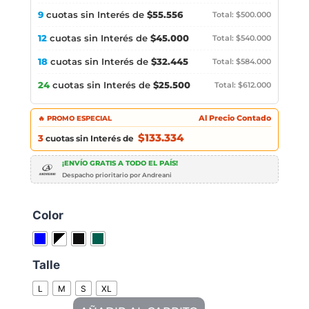
9
cuotas sin Interés de
$55.556
Total: $500.000
12
cuotas sin Interés de
$45.000
Total: $540.000
18
cuotas sin Interés de
$32.445
Total: $584.000
24
cuotas sin Interés de
$25.500
Total: $612.000
🔥 PROMO ESPECIAL
Al Precio Contado
$133.334
3
cuotas sin Interés de
¡ENVÍO GRATIS A TODO EL PAÍS!
Despacho prioritario por Andreani
Color
Talle
L
M
S
XL