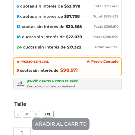
6
cuotas sin Interés de
$52.078
Total: $312.468
9
cuotas sin Interés de
$37.738
Total: $339.639
12
cuotas sin Interés de
$30.568
Total: $366.810
18
cuotas sin Interés de
$22.039
Total: $396.699
24
cuotas sin Interés de
$17.322
Total: $415.718
🔥 PROMO ESPECIAL
Al Precio Contado
$90.571
3
cuotas sin Interés de
¡ENVÍO GRATIS A TODO EL PAÍS!
Despacho prioritario por Andreani
Talle
L
M
S
XXL
AÑADIR AL CARRITO