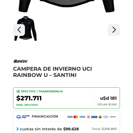
CAMPERA DE INVIERNO UCI
RAINBOW U – SANTINI
EFECTIVO / TRANSFERENCIA
$271.711
u$d 181
DÓLAR: $1.505
DESC. APLICADO
FINANCIACIÓN
3
cuotas sin Interés de
$99.628
Total: $298.883