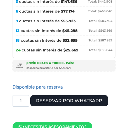
3
cuotas sin Interés de
$147.636
Total: $442.908
6
cuotas sin Interés de
$77.174
Total: $463.040
9
cuotas sin Interés de
$55.923
Total: $503.304
12
cuotas sin Interés de
$45.298
Total: $543.569
18
cuotas sin Interés de
$32.659
Total: $587.859
24
cuotas sin Interés de
$25.669
Total: $616.044
¡ENVÍO GRATIS A TODO EL PAÍS!
Despacho prioritario por Andreani
Disponible para reserva
RESERVAR POR WHATSAPP
¿NECESITÁS ASESORAMIENTO?