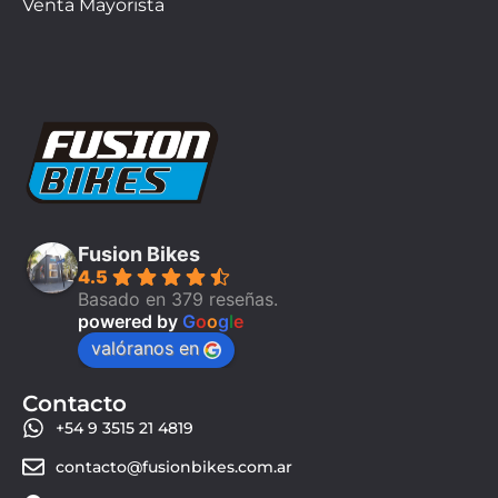
Venta Mayorista
Fusion Bikes
4.5
Basado en 379 reseñas.
powered by
G
o
o
g
l
e
valóranos en
Contacto
+54 9 3515 21 4819
contacto@fusionbikes.com.ar