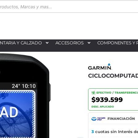
NTARIA Y CALZADO
ACCESORIOS
COMPONENTES Y 
CICLOCOMPUTAD
EFECTIVO / TRANSFERENC
$939.599
DESC. APLICADO
FINANCIACIÓN
3
cuotas sin Interés d