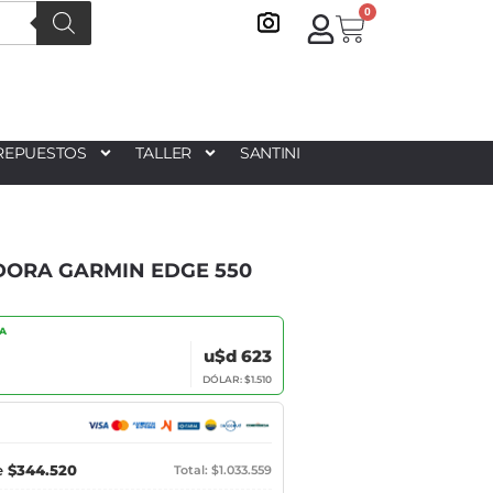
0
REPUESTOS
TALLER
SANTINI
ORA GARMIN EDGE 550
IA
u$d 623
DÓLAR: $1.510
e
$344.520
Total: $1.033.559