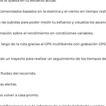
a te queda en tu esfuerzo actual.
ecomendados basados en la stamina y el viento en tiempo real1
las subidas para poder medir tu esfuerzo y visualiza los asce
rmación sobre el rendimiento en condiciones variables.
 largo de la ruta gracias al GPS multibanda con grabación GPS d
go de un trayecto para realizar un seguimiento de los tiempos
fluidez del recorrido.
as alertas.
es volver a casa pronto.
s notificaciones que te informan de cuándo hidratarte y comer.