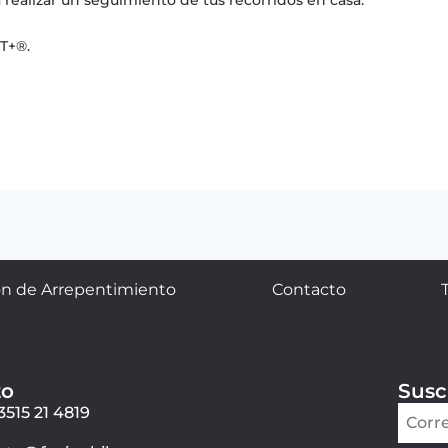
T+®.
n de Arrepentimiento
Contacto
to
Susc
3515 21 4819