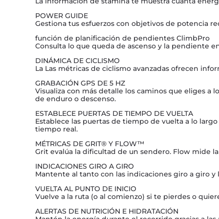
La información de stamina te muestra cuánta energí
POWER GUIDE
Gestiona tus esfuerzos con objetivos de potencia r
función de planificación de pendientes ClimbPro
Consulta lo que queda de ascenso y la pendiente en 
DINÁMICA DE CICLISMO
La Las métricas de ciclismo avanzadas ofrecen info
GRABACIÓN GPS DE 5 HZ
Visualiza con más detalle los caminos que eliges a lo
de enduro o descenso.
ESTABLECE PUERTAS DE TIEMPO DE VUELTA
Establece las puertas de tiempo de vuelta a lo lar
tiempo real.
MÉTRICAS DE GRIT® Y FLOW™
Grit evalúa la dificultad de un sendero. Flow mide la 
INDICACIONES GIRO A GIRO
Mantente al tanto con las indicaciones giro a giro y l
VUELTA AL PUNTO DE INICIO
Vuelve a la ruta (o al comienzo) si te pierdes o quier
ALERTAS DE NUTRICIÓN E HIDRATACIÓN
Mantén la energía durante el recorrido gracias a la