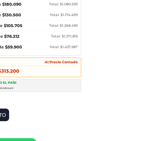
e
$180.090
Total: $1.080.539
e
$130.500
Total: $1.174.499
de
$105.705
Total: $1.268.459
de
$76.212
Total: $1.371.815
 de
$59.900
Total: $1.437.587
Al Precio Contado
$313.200
 EL PAÍS!
 Andreani
TO