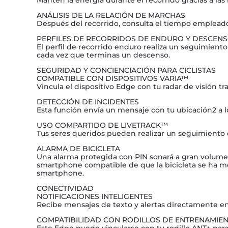
ANÁLISIS DE LA RELACIÓN DE MARCHAS
Después del recorrido, consulta el tiempo emplead
PERFILES DE RECORRIDOS DE ENDURO Y DESCEN
El perfil de recorrido enduro realiza un seguimiento
cada vez que terminas un descenso.
SEGURIDAD Y CONCIENCIACIÓN PARA CICLISTAS
COMPATIBLE CON DISPOSITIVOS VARIA™
Vincula el dispositivo Edge con tu radar de visión tra
DETECCIÓN DE INCIDENTES
Esta función envía un mensaje con tu ubicación2 a 
USO COMPARTIDO DE LIVETRACK™
Tus seres queridos pueden realizar un seguimiento d
ALARMA DE BICICLETA
Una alarma protegida con PIN sonará a gran volumen 
smartphone compatible de que la bicicleta se ha mo
smartphone.
CONECTIVIDAD
NOTIFICACIONES INTELIGENTES
Recibe mensajes de texto y alertas directamente en
COMPATIBILIDAD CON RODILLOS DE ENTRENAMIE
Este Edge puede vincularse con tu rodillo ANT+ para