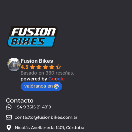
Fusion Bikes
4.5
Basado en 380 reseñas.
powered by
G
o
o
g
l
e
valóranos en
Contacto
+54 9 3515 21 4819
contacto@fusionbikes.com.ar
Nicolás Avellaneda 1401, Córdoba