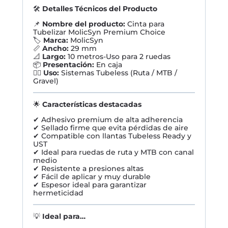
🛠️
Detalles Técnicos del Producto
📌
Nombre del producto:
Cinta para
Tubelizar MolicSyn Premium Choice
🏷️
Marca:
MolicSyn
📏
Ancho:
29 mm
📐
Largo:
10 metros-Uso para 2 ruedas
📦
Presentación:
En caja
🚴‍♂️
Uso:
Sistemas Tubeless (Ruta / MTB /
Gravel)
🌟
Características destacadas
✔ Adhesivo premium de alta adherencia
✔ Sellado firme que evita pérdidas de aire
✔ Compatible con llantas Tubeless Ready y
UST
✔ Ideal para ruedas de ruta y MTB con canal
medio
✔ Resistente a presiones altas
✔ Fácil de aplicar y muy durable
✔ Espesor ideal para garantizar
hermeticidad
💡
Ideal para…