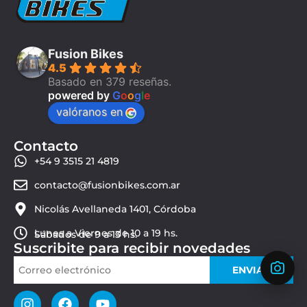
Fusion Bikes
4.5
Basado en 379 reseñas.
powered by
G
o
o
g
l
e
valóranos en
Contacto
+54 9 3515 21 4819
contacto@fusionbikes.com.ar
Nicolás Avellaneda 1401, Córdoba
Lunes a Viernes de 10 a 19 hs.
Sábados de 9 a 13 hs.
Suscribite para recibir novedades
ENVIAR