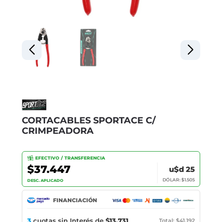
CORTACABLES SPORTACE C/
CRIMPEADORA
EFECTIVO / TRANSFERENCIA
$37.447
u$d 25
DÓLAR: $1.505
DESC. APLICADO
FINANCIACIÓN
3
cuotas sin Interés de
$13.731
Total: $41.192