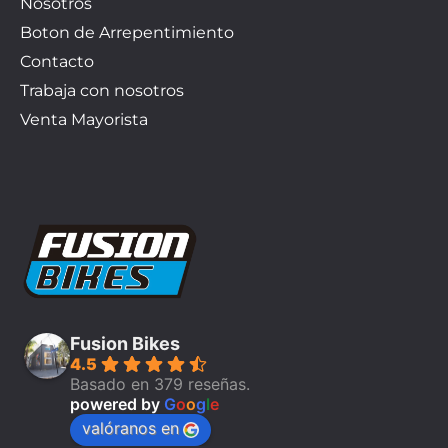
Nosotros
Boton de Arrepentimiento
Contacto
Trabaja con nosotros
Venta Mayorista
Fusion Bikes
4.5
Basado en 379 reseñas.
powered by
G
o
o
g
l
e
valóranos en