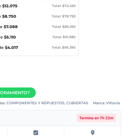
e
$12.075
Total: $72.450
e
$8.750
Total: $78.750
de
$7.088
Total: $85.050
de
$5.110
Total: $91.980
 de
$4.017
Total: $96.390
SORAMIENTO?
as:
COMPONENTES Y REPUESTOS
,
CUBIERTAS
Marca:
Vittoria
Termina en
7h 22m