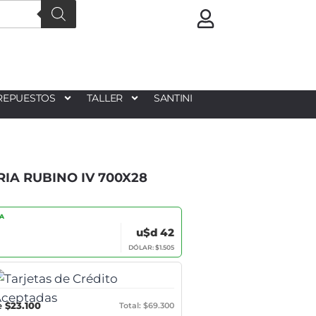
$
0
0
REPUESTOS
TALLER
SANTINI
RIA RUBINO IV 700X28
IA
u$d 42
DÓLAR: $1.505
e
$23.100
Total: $69.300