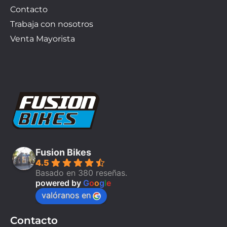
Contacto
Trabaja con nosotros
Venta Mayorista
Fusion Bikes
4.5
Basado en 380 reseñas.
powered by
G
o
o
g
l
e
valóranos en
Contacto