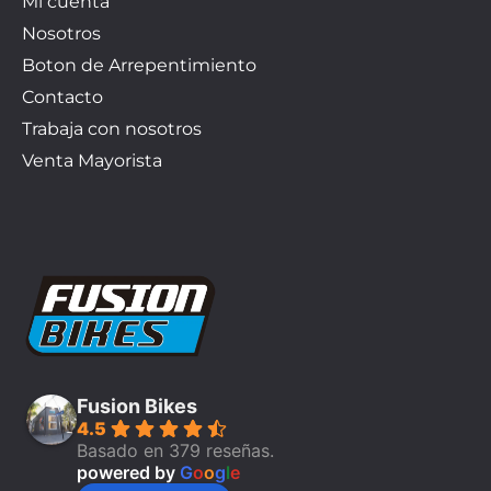
Mi cuenta
Nosotros
Boton de Arrepentimiento
Contacto
Trabaja con nosotros
Venta Mayorista
Fusion Bikes
4.5
Basado en 379 reseñas.
powered by
G
o
o
g
l
e