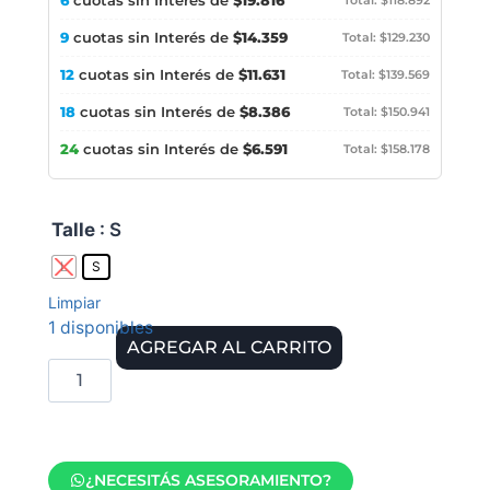
cuotas sin Interés de
$19.816
9
cuotas sin Interés de
$14.359
Total: $129.230
12
cuotas sin Interés de
$11.631
Total: $139.569
18
cuotas sin Interés de
$8.386
Total: $150.941
24
cuotas sin Interés de
$6.591
Total: $158.178
Talle
: S
L
S
Limpiar
1 disponibles
AGREGAR AL CARRITO
¿NECESITÁS ASESORAMIENTO?