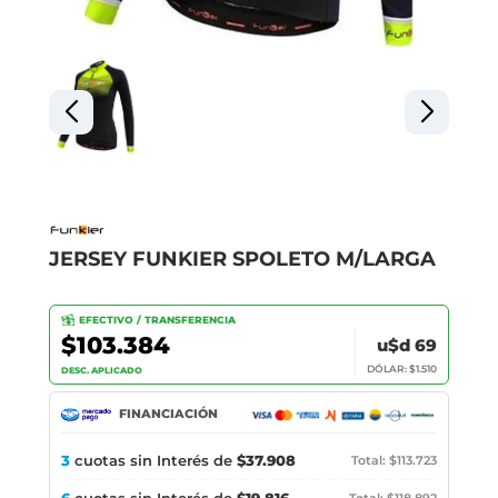
JERSEY FUNKIER SPOLETO M/LARGA
EFECTIVO / TRANSFERENCIA
$103.384
u$d 69
DÓLAR: $1.510
DESC. APLICADO
FINANCIACIÓN
3
cuotas sin Interés de
$37.908
Total: $113.723
6
Total: $118.892