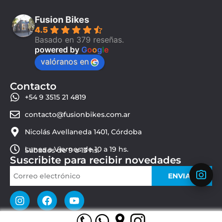
Fusion Bikes
4.5
Basado en 379 reseñas.
powered by
G
o
o
g
l
e
valóranos en
Contacto
+54 9 3515 21 4819
contacto@fusionbikes.com.ar
Nicolás Avellaneda 1401, Córdoba
Lunes a Viernes de 10 a 19 hs.
Sábados de 9 a 13 hs.
Suscribite para recibir novedades
ENVIAR