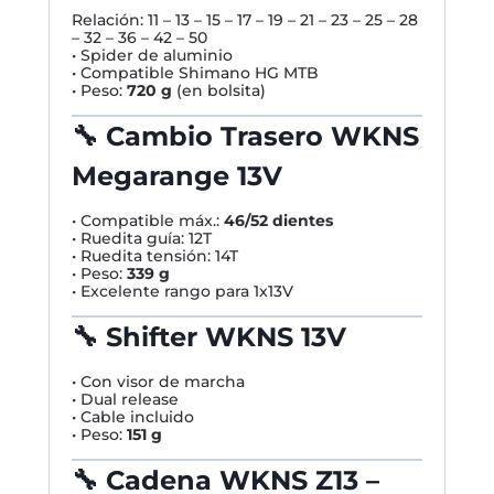
Relación: 11 – 13 – 15 – 17 – 19 – 21 – 23 – 25 – 28
– 32 – 36 – 42 – 50
• Spider de aluminio
• Compatible Shimano HG MTB
• Peso:
720 g
(en bolsita)
🔧
Cambio Trasero WKNS
Megarange 13V
• Compatible máx.:
46/52 dientes
• Ruedita guía: 12T
• Ruedita tensión: 14T
• Peso:
339 g
• Excelente rango para 1x13V
🔧
Shifter WKNS 13V
• Con visor de marcha
• Dual release
• Cable incluido
• Peso:
151 g
🔧
Cadena WKNS Z13 –