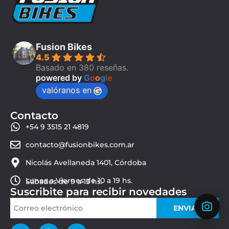
Fusion Bikes
4.5
Basado en 380 reseñas.
powered by
G
o
o
g
l
e
valóranos en
Contacto
+54 9 3515 21 4819
contacto@fusionbikes.com.ar
Nicolás Avellaneda 1401, Córdoba
Lunes a Viernes de 10 a 19 hs.
Sábados de 9 a 13 hs.
Suscribite para recibir novedades
ENVIAR