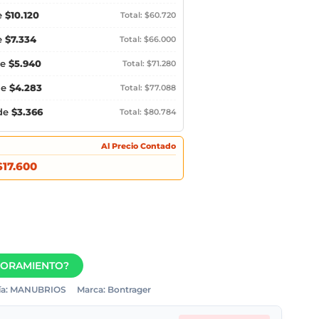
e
$10.120
Total: $60.720
e
$7.334
Total: $66.000
de
$5.940
Total: $71.280
de
$4.283
Total: $77.088
 de
$3.366
Total: $80.784
Al Precio Contado
$17.600
SORAMIENTO?
a:
MANUBRIOS
Marca:
Bontrager