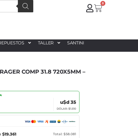
0
REPUESTOS
TALLER
SANTINI
AGER COMP 31.8 720X5MM –
IA
u$d 35
DÓLAR: $1.510
e
$19.361
Total: $58.081