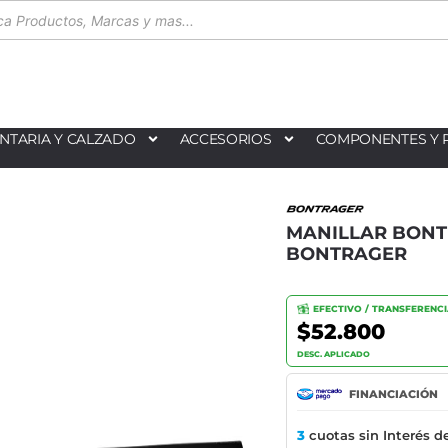
NTARIA Y CALZADO
ACCESORIOS
COMPONENTES Y 
MANILLAR BONTR
BONTRAGER
EFECTIVO / TRANSFERENC
$52.800
DESC. APLICADO
FINANCIACIÓN
3
cuotas sin Interés d