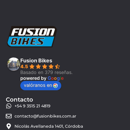
Fusion Bikes
4.5
Basado en 379 reseñas.
powered by
G
o
o
g
l
e
valóranos en
Contacto
+54 9 3515 21 4819
contacto@fusionbikes.com.ar
Nicolás Avellaneda 1401, Córdoba