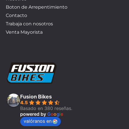
Boton de Arrepentimiento
Contacto
Trabaja con nosotros
Venta Mayorista
Fusion Bikes
4.5
Basado en 380 reseñas.
powered by
G
o
o
g
l
e
valóranos en