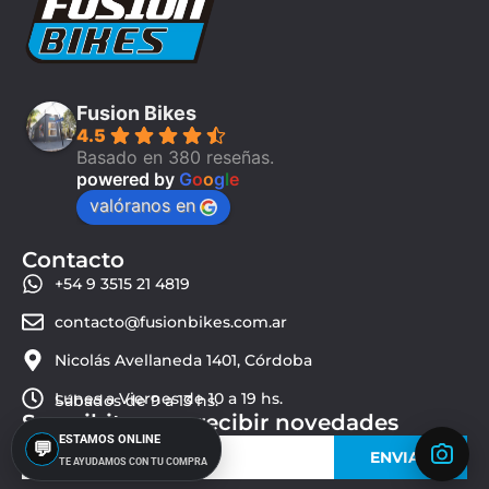
Fusion Bikes
4.5
Basado en 380 reseñas.
powered by
G
o
o
g
l
e
valóranos en
Contacto
+54 9 3515 21 4819
contacto@fusionbikes.com.ar
Nicolás Avellaneda 1401, Córdoba
Lunes a Viernes de 10 a 19 hs.
Sábados de 9 a 13 hs.
Suscribite para recibir novedades
ESTAMOS ONLINE
💬
ENVIAR
TE AYUDAMOS CON TU COMPRA