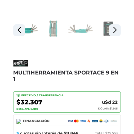
MULTIHERRAMIENTA SPORTACE 9 EN
1
EFECTIVO / TRANSFERENCIA
$32.307
u$d 22
DÓLAR: $1.505
DESC. APLICADO
FINANCIACIÓN
3
cuotas sin Interés de
$11.846
Total: $35.538