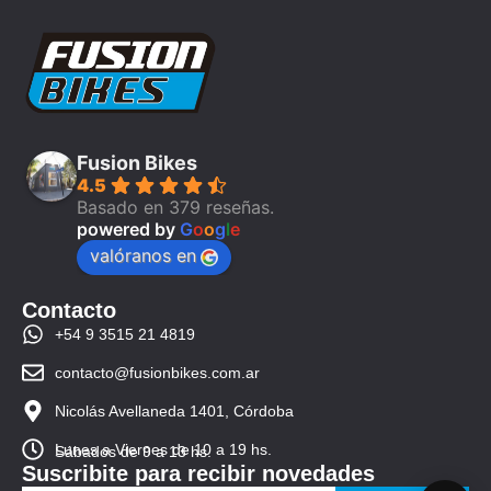
Fusion Bikes
4.5
Basado en 379 reseñas.
powered by
G
o
o
g
l
e
valóranos en
Contacto
+54 9 3515 21 4819
contacto@fusionbikes.com.ar
Nicolás Avellaneda 1401, Córdoba
Lunes a Viernes de 10 a 19 hs.
Sábados de 9 a 13 hs.
Suscribite para recibir novedades