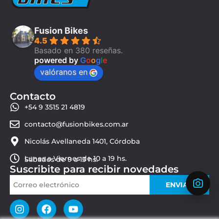
Fusion Bikes
4.5
Basado en 380 reseñas.
powered by
G
o
o
g
l
e
valóranos en
Contacto
+54 9 3515 21 4819
contacto@fusionbikes.com.ar
Nicolás Avellaneda 1401, Córdoba
Lunes a Viernes de 10 a 19 hs.
Sábados de 9 a 13 hs.
Suscribite para recibir novedades
ENVIAR