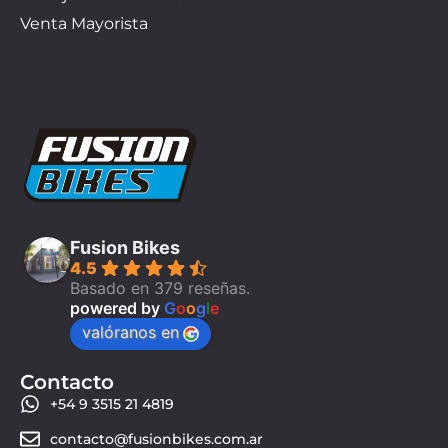
Venta Mayorista
Fusion Bikes
4.5
Basado en 379 reseñas.
powered by
G
o
o
g
l
e
valóranos en
Contacto
+54 9 3515 21 4819
contacto@fusionbikes.com.ar