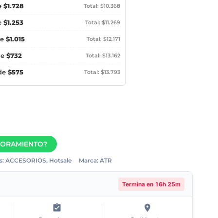
e
$1.728
Total: $10.368
e
$1.253
Total: $11.269
de
$1.015
Total: $12.171
de
$732
Total: $13.162
 de
$575
Total: $13.793
SORAMIENTO?
s:
ACCESORIOS
,
Hotsale
Marca:
ATR
Termina en
16h 25m