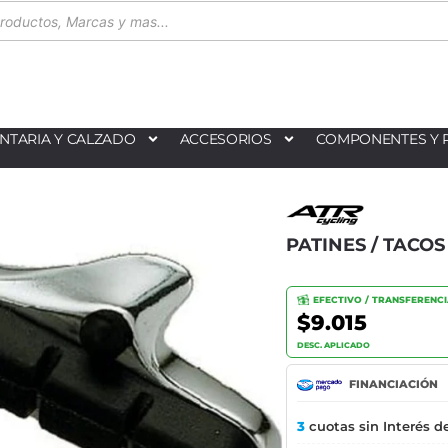
NTARIA Y CALZADO
ACCESORIOS
COMPONENTES Y 
PATINES / TACO
EFECTIVO / TRANSFERENC
$9.015
DESC. APLICADO
FINANCIACIÓN
3
cuotas sin Interés d