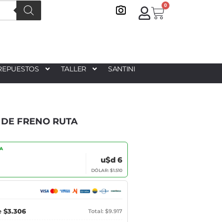
0
REPUESTOS
TALLER
SANTINI
S DE FRENO RUTA
IA
u$d 6
DÓLAR: $1.510
e
$3.306
Total: $9.917