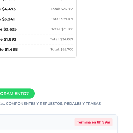
e
$4.473
Total: $26.833
e
$3.241
Total: $29.167
de
$2.625
Total: $31.500
de
$1.893
Total: $34.067
 de
$1.488
Total: $35.700
SORAMIENTO?
as:
COMPONENTES Y REPUESTOS
,
PEDALES Y TRABAS
Termina en
6h 39m