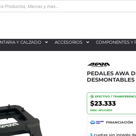
NTARIA Y CALZADO
ACCESORIOS
COMPONENTES Y 
PEDALES AWA DE
DESMONTABLES
EFECTIVO / TRANSFERENC
$23.333
DESC. APLICADO
FINANCIACIÓN
3
cuotas sin Interés d