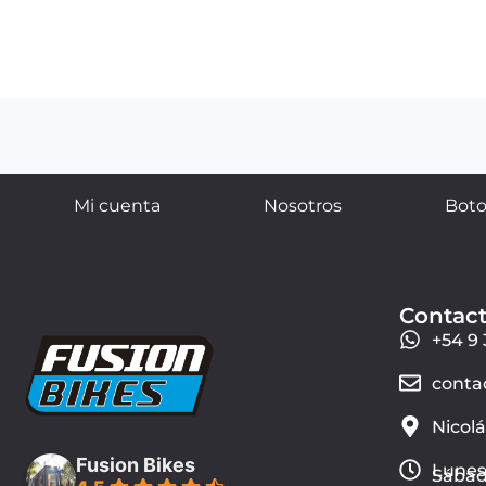
Mi cuenta
Nosotros
Boto
Contac
+54 9 
conta
Nicol
Fusion Bikes
Lunes 
Sábado