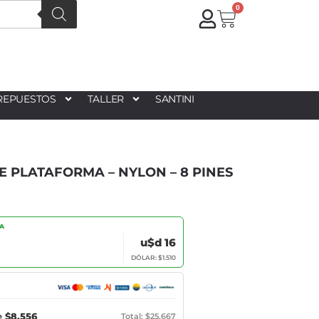
0
REPUESTOS
TALLER
SANTINI
 PLATAFORMA – NYLON – 8 PINES
IA
u$d 16
DÓLAR: $1.510
e
$8.556
Total: $25.667