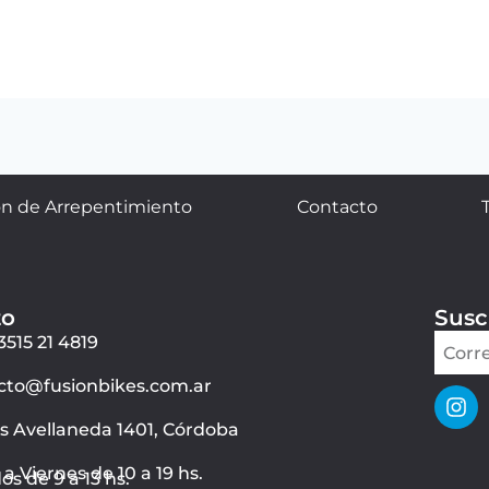
n de Arrepentimiento
Contacto
to
Susc
3515 21 4819
cto@fusionbikes.com.ar
ás Avellaneda 1401, Córdoba
a Viernes de 10 a 19 hs.
s de 9 a 13 hs.