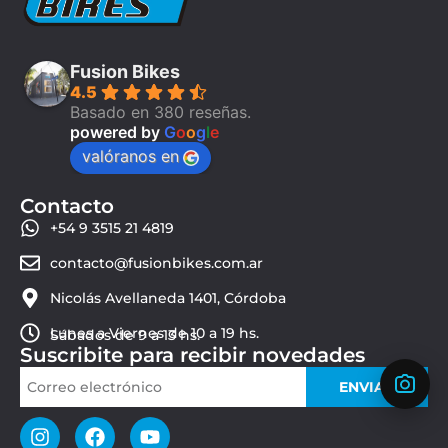
Fusion Bikes
4.5
Basado en 380 reseñas.
powered by
G
o
o
g
l
e
valóranos en
Contacto
+54 9 3515 21 4819
contacto@fusionbikes.com.ar
Nicolás Avellaneda 1401, Córdoba
Lunes a Viernes de 10 a 19 hs.
Sábados de 9 a 13 hs.
Suscribite para recibir novedades
ENVIAR