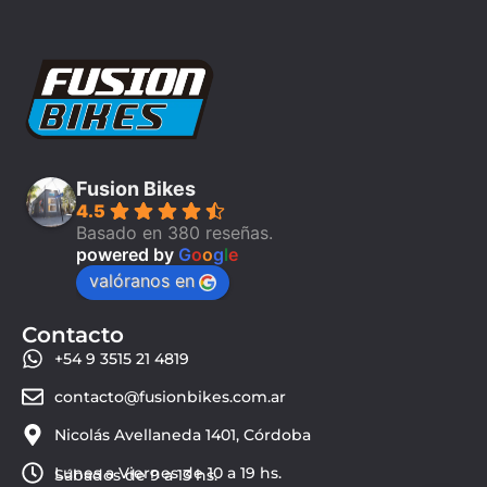
Fusion Bikes
4.5
Basado en 380 reseñas.
powered by
G
o
o
g
l
e
valóranos en
Contacto
+54 9 3515 21 4819
contacto@fusionbikes.com.ar
Nicolás Avellaneda 1401, Córdoba
Lunes a Viernes de 10 a 19 hs.
Sábados de 9 a 13 hs.