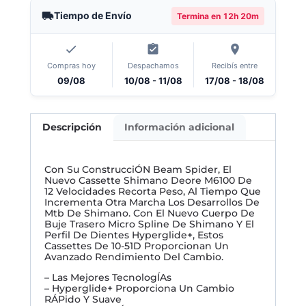
Tiempo de Envío
Termina en
12h 20m
Compras hoy
Despachamos
Recibís entre
09/08
10/08 - 11/08
17/08 - 18/08
Descripción
Información adicional
Con Su ConstrucciÓN Beam Spider, El
Nuevo Cassette Shimano Deore M6100 De
12 Velocidades Recorta Peso, Al Tiempo Que
Incrementa Otra Marcha Los Desarrollos De
Mtb De Shimano. Con El Nuevo Cuerpo De
Buje Trasero Micro Spline De Shimano Y El
Perfil De Dientes Hyperglide+, Estos
Cassettes De 10-51D Proporcionan Un
Avanzado Rendimiento Del Cambio.
– Las Mejores TecnologÍAs
– Hyperglide+ Proporciona Un Cambio
RÁPido Y Suave