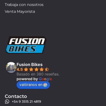
Trabaja con nosotros
Venta Mayorista
Fusion Bikes
4.5
Basado en 380 reseñas.
powered by
G
o
o
g
l
e
valóranos en
Contacto
+54 9 3515 21 4819