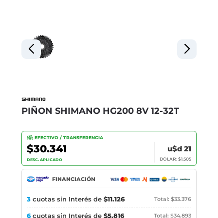
PIÑON SHIMANO HG200 8V 12-32T
EFECTIVO / TRANSFERENCIA
$30.341
u$d 21
DÓLAR: $1.505
DESC. APLICADO
FINANCIACIÓN
3
cuotas sin Interés de
$11.126
Total: $33.376
6
cuotas sin Interés de
$5.816
Total: $34.893