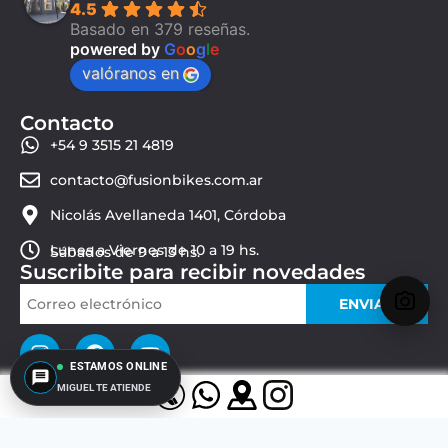
4.5
Basado en 379 reseñas.
powered by
G
o
o
g
l
e
valóranos en
Contacto
+54 9 3515 21 4819
contacto@fusionbikes.com.ar
Nicolás Avellaneda 1401, Córdoba
Lunes a Viernes de 10 a 19 hs.
Sábados de 9 a 13 hs.
Suscribite para recibir novedades
ENVIAR
ESTAMOS ONLINE
MIGUEL TE ATIENDE
© 2026 Fusion Bikes