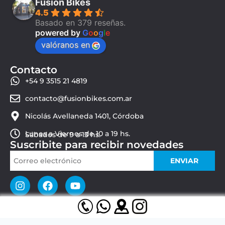
Fusion Bikes
4.5
Basado en 379 reseñas.
powered by
G
o
o
g
l
e
valóranos en
Contacto
+54 9 3515 21 4819
contacto@fusionbikes.com.ar
Nicolás Avellaneda 1401, Córdoba
Lunes a Viernes de 10 a 19 hs.
Sábados de 9 a 13 hs.
Suscribite para recibir novedades
ENVIAR
© 2026 Fusion Bikes