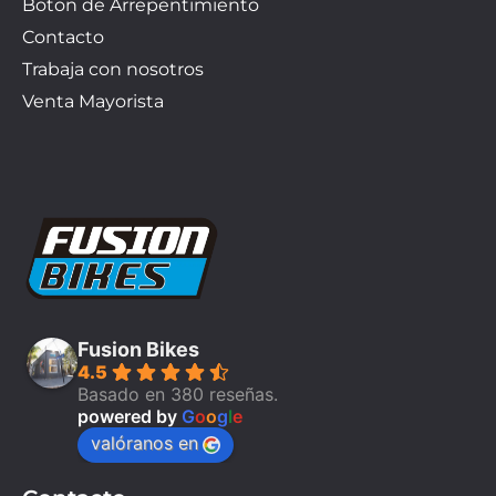
Boton de Arrepentimiento
Contacto
Trabaja con nosotros
Venta Mayorista
Fusion Bikes
4.5
Basado en 380 reseñas.
powered by
G
o
o
g
l
e
valóranos en