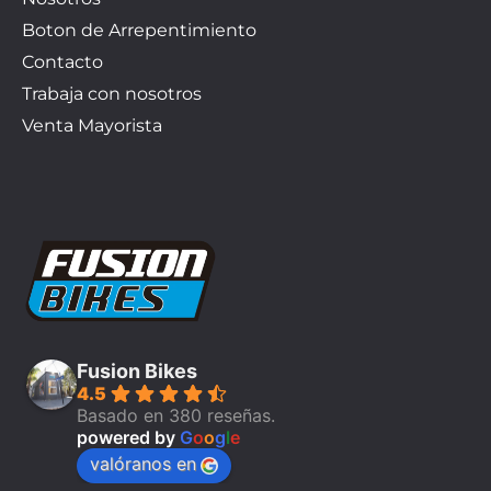
Boton de Arrepentimiento
Contacto
Trabaja con nosotros
Venta Mayorista
Fusion Bikes
4.5
Basado en 380 reseñas.
powered by
G
o
o
g
l
e
valóranos en