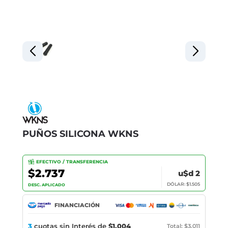
PUÑOS SILICONA WKNS
EFECTIVO / TRANSFERENCIA
$2.737
u$d 2
DÓLAR: $1.505
DESC. APLICADO
FINANCIACIÓN
3
cuotas sin Interés de
$1.004
Total: $3.011