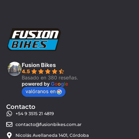
Fusion Bikes
4.5
Basado en 380 reseñas.
powered by
G
o
o
g
l
e
valóranos en
Contacto
+54 9 3515 21 4819
contacto@fusionbikes.com.ar
Nicolás Avellaneda 1401, Córdoba