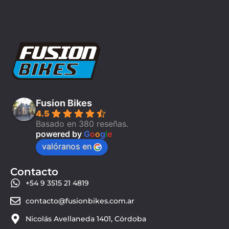
Fusion Bikes
4.5
Basado en 380 reseñas.
powered by
G
o
o
g
l
e
valóranos en
Contacto
+54 9 3515 21 4819
contacto@fusionbikes.com.ar
Nicolás Avellaneda 1401, Córdoba