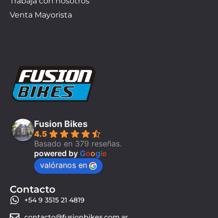
Trabaja con nosotros
Venta Mayorista
Fusion Bikes
4.5
Basado en 379 reseñas.
powered by
G
o
o
g
l
e
valóranos en
Contacto
+54 9 3515 21 4819
contacto@fusionbikes.com.ar