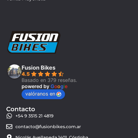
Fusion Bikes
4.5
Basado en 379 reseñas.
powered by
G
o
o
g
l
e
valóranos en
Contacto
+54 9 3515 21 4819
contacto@fusionbikes.com.ar
Nicolás Avellaneda 1401, Córdoba