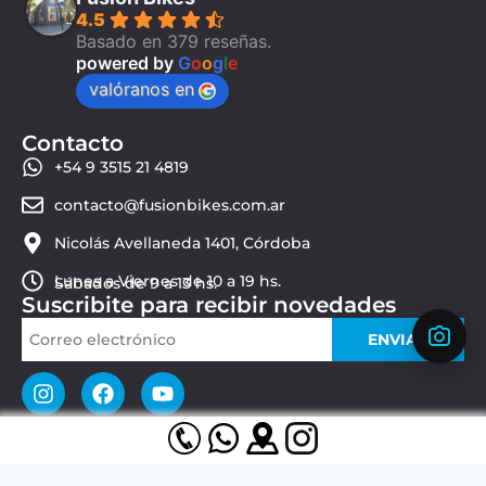
4.5
Basado en 379 reseñas.
powered by
G
o
o
g
l
e
valóranos en
Contacto
+54 9 3515 21 4819
contacto@fusionbikes.com.ar
Nicolás Avellaneda 1401, Córdoba
Lunes a Viernes de 10 a 19 hs.
Sábados de 9 a 13 hs.
Suscribite para recibir novedades
ENVIAR
© 2026 Fusion Bikes