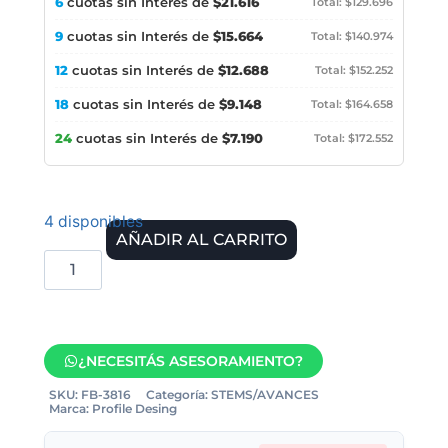
6
cuotas sin Interés de
$21.616
Total: $129.696
9
cuotas sin Interés de
$15.664
Total: $140.974
12
cuotas sin Interés de
$12.688
Total: $152.252
18
cuotas sin Interés de
$9.148
Total: $164.658
24
cuotas sin Interés de
$7.190
Total: $172.552
4 disponibles
AÑADIR AL CARRITO
¿NECESITÁS ASESORAMIENTO?
SKU:
FB-3816
Categoría:
STEMS/AVANCES
Marca:
Profile Desing