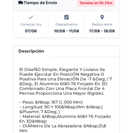
Tiempo de Envío
Termina en
5h 25m
Compras hoy
Despachamos
Recibís entre
07/08
10/08 - 11/08
17/08 - 18/08
Descripción
El DiseÑO Simple, Elegante Y Liviano Se
Puede Ejecutar En PosiciÓN Negativa O
Positiva Para Una ElevaciÓN De -7 &Deg; / 7
&Deg;. El Aluminio 6061-T6 Forjado En 3D
Combinado Con Una Placa Frontal De 4
Pernos Proporciona Una Mayor Rigidez.
– Peso: &Nbsp; 167 G (100 Mm)
– Longitud: 90 Y 100&Nbsp;Mm &Nbsp;(
&Plusmn; 7 &Deg; )
– Material: &Nbsp;Aluminio 6061-T6 Forjado
En 3D&Nbsp;
– DiÁMetro De La Abrazadera: &Nbsp;31,8
Mm