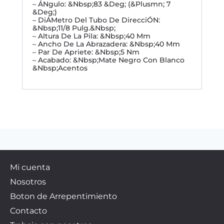
– ÁNgulo: &Nbsp;83 &Deg; (&Plusmn; 7
&Deg;)
– DiÁMetro Del Tubo De DirecciÓN:
&Nbsp;11/8 Pulg.&Nbsp;
– Altura De La Pila: &Nbsp;40 Mm
– Ancho De La Abrazadera: &Nbsp;40 Mm
– Par De Apriete: &Nbsp;5 Nm
– Acabado: &Nbsp;Mate Negro Con Blanco
&Nbsp;Acentos
Mi cuenta
Nosotros
Boton de Arrepentimiento
Contacto