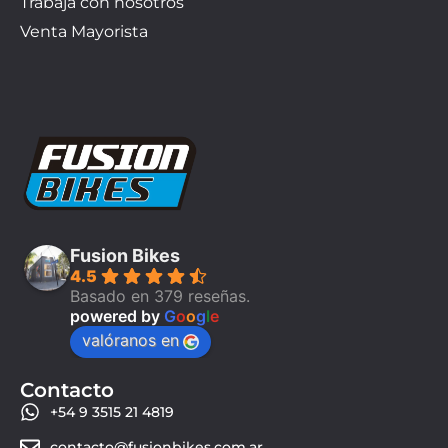
Trabaja con nosotros
Venta Mayorista
Fusion Bikes
4.5
Basado en 379 reseñas.
powered by
G
o
o
g
l
e
valóranos en
Contacto
+54 9 3515 21 4819
contacto@fusionbikes.com.ar