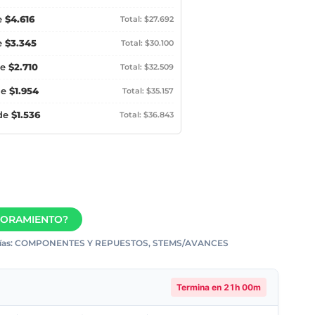
e
$4.616
Total: $27.692
e
$3.345
Total: $30.100
de
$2.710
Total: $32.509
de
$1.954
Total: $35.157
 de
$1.536
Total: $36.843
SORAMIENTO?
as:
COMPONENTES Y REPUESTOS
,
STEMS/AVANCES
Termina en
21h 00m