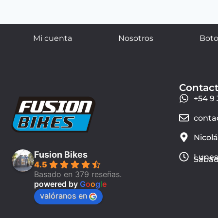
Mi cuenta
Nosotros
Boto
Contac
+54 9 
conta
Nicol
Fusion Bikes
Lunes 
Sábado
4.5
Basado en 379 reseñas.
powered by
G
o
o
g
l
e
valóranos en