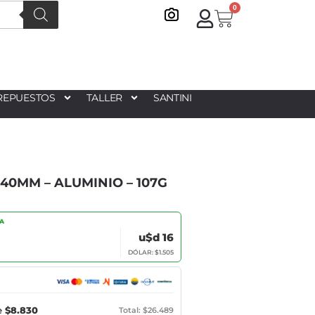
0
REPUESTOS
TALLER
SANTINI
40MM – ALUMINIO – 107G
IA
u$d 16
DÓLAR: $1.505
e
$8.830
Total: $26.489