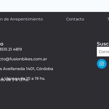
n de Arrepentimiento
Contacto
to
Susc
3515 21 4819
cto@fusionbikes.com.ar
ás Avellaneda 1401, Córdoba
a Viernes de 10 a 19 hs.
s de 9 a 13 hs.