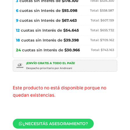
3
cuotas sin Interés de
$178.100
Total: $534.300
6
cuotas sin Interés de
$93.098
Total: $558.587
9
cuotas sin Interés de
$67.463
Total: $607.159
12
cuotas sin Interés de
$54.645
Total: $655.732
18
cuotas sin Interés de
$39.398
Total: $709.162
24
cuotas sin Interés de
$30.966
Total: $743.163
¡ENVÍO GRATIS A TODO EL PAÍS!
Despacho prioritario por Andreani
Este producto no está disponible porque no
quedan existencias.
¿NECESITÁS ASESORAMIENTO?