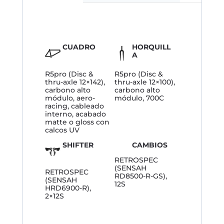
CUADRO
HORQUILL
A
R5pro (Disc &
R5pro (Disc &
thru-axle 12×142),
thru-axle 12×100),
carbono alto
carbono alto
módulo, aero-
módulo, 700C
racing, cableado
interno, acabado
matte o gloss con
calcos UV
SHIFTER
CAMBIOS
RETROSPEC
(SENSAH
RETROSPEC
RD8500-R-GS),
(SENSAH
12S
HRD6900-R),
2×12S