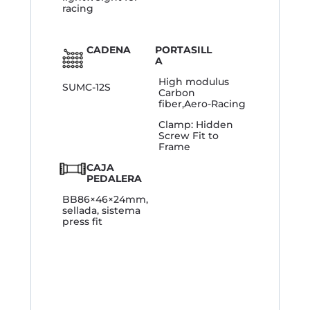
racing
CADENA
PORTASILL
A
High modulus
SUMC-12S
Carbon
fiber,Aero-Racing
Clamp: Hidden
Screw Fit to
Frame
CAJA
PEDALERA
BB86×46×24mm,
sellada, sistema
press fit