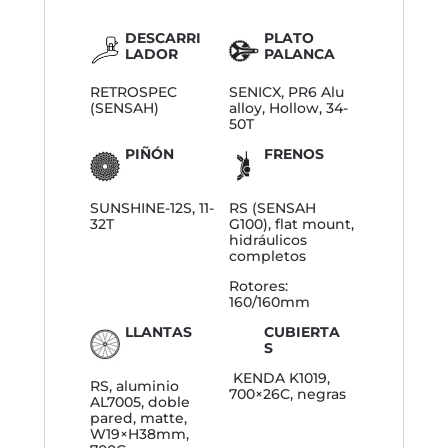
DESCARRI
PLATO
LADOR
PALANCA
RETROSPEC
SENICX, PR6 Alu
(SENSAH)
alloy, Hollow, 34-
50T
PIÑÓN
FRENOS
SUNSHINE-12S, 11-
RS (SENSAH
32T
G100), flat mount,
hidráulicos
completos
Rotores:
160/160mm
LLANTAS
CUBIERTA
S
KENDA K1019,
RS, aluminio
700×26C, negras
AL7005, doble
pared, matte,
W19×H38mm,