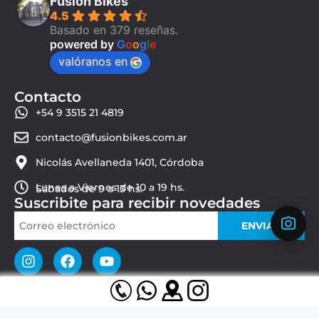
Fusion Bikes
4.5
Basado en 379 reseñas.
powered by
G
o
o
g
l
e
valóranos en
Contacto
+54 9 3515 21 4819
contacto@fusionbikes.com.ar
Nicolás Avellaneda 1401, Córdoba
Lunes a Viernes de 10 a 19 hs.
Sábados de 9 a 13 hs.
Suscribite para recibir novedades
ENVIAR
© 2026 Fusion Bikes