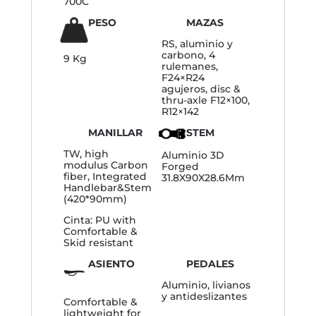
700C
PESO
MAZAS
RS, aluminio y
carbono, 4
9 Kg
rulemanes,
F24×R24
agujeros, disc &
thru-axle F12×100,
R12×142
MANILLAR
STEM
TW, high
Aluminio 3D
modulus Carbon
Forged
fiber, Integrated
31.8X90X28.6Mm
Handlebar&Stem
(420*90mm)
Cinta: PU with
Comfortable &
Skid resistant
ASIENTO
PEDALES
Aluminio, livianos
y antideslizantes
Comfortable &
lightweight for