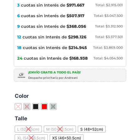
3
cuotas sin Interés de
$971.667
Total: $2.915.001
6
cuotas sin Interés de
$507.917
Total: $3.047.500
9
cuotas sin Interés de
$368.056
Total: $3.312.500
12
cuotas sin Interés de
$298.126
Total: $3.577.501
18
cuotas sin Interés de
$214.945
Total: $3.869.000
24
cuotas sin Interés de
$168.938
Total: $4.054.500
¡ENVÍO GRATIS A TODO EL PAÍS!
Despacho prioritario por Andreani
Color
Talle
L (52x55cm)
M (50x53.5cm)
S (48x52cm)
XL (54x56.5cm)
XS (46x50.5cm)