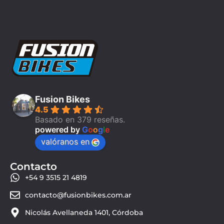
Fusion Bikes
4.5
Basado en 379 reseñas.
powered by
G
o
o
g
l
e
valóranos en
Contacto
+54 9 3515 21 4819
contacto@fusionbikes.com.ar
Nicolás Avellaneda 1401, Córdoba